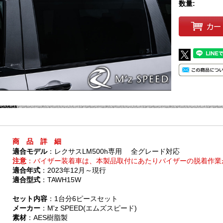
数量:
商 品 詳 細
適合モデル
：レクサスLM500h専用 全グレード対応
注意
：バイザー装着車は、本製品取付にあたりバイザーの脱着作業
適合年式
：2023年12月～現行
適合型式
：TAWH15W
セット内容
：1台分6ピースセット
メーカー
：M'z SPEED(エムズスピード)
素材
：AES樹脂製