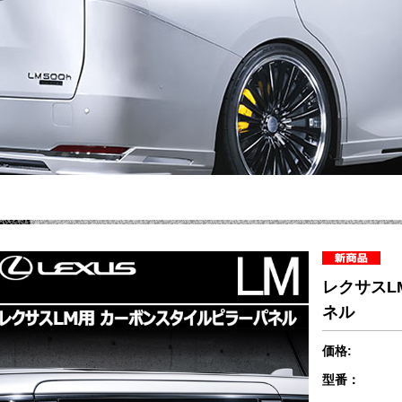
レクサスL
ネル
価格:
型番：