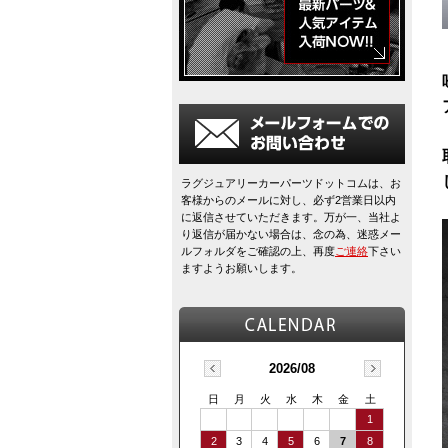
ラグジュアリーカーパーツドットコムは、お
客様からのメールに対し、必ず2営業日以内
に返信させていただきます。万が一、当社よ
り返信が届かない場合は、念の為、迷惑メー
ルフォルダをご確認の上、再度
ご連絡
下さい
ますようお願いします。
2026/08
日
月
火
水
木
金
土
1
2
3
4
5
6
7
8