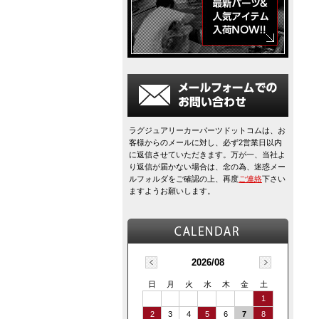
ラグジュアリーカーパーツドットコムは、お
客様からのメールに対し、必ず2営業日以内
に返信させていただきます。万が一、当社よ
り返信が届かない場合は、念の為、迷惑メー
ルフォルダをご確認の上、再度
ご連絡
下さい
ますようお願いします。
2026/08
日
月
火
水
木
金
土
1
2
3
4
5
6
7
8