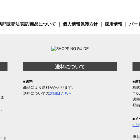
訪問販売法表記/商品について
｜
個人情報保護方針
｜
採用情報
｜
パー
送料について
■送料
■運
商品により送料がかわります。
株式
送料についての
詳細はこちら
〒6
けま
適格
含
登録
す。
■メ
info
※お
ード