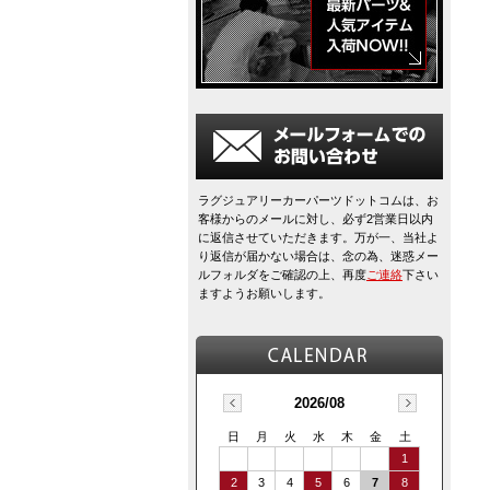
ラグジュアリーカーパーツドットコムは、お
客様からのメールに対し、必ず2営業日以内
に返信させていただきます。万が一、当社よ
り返信が届かない場合は、念の為、迷惑メー
ルフォルダをご確認の上、再度
ご連絡
下さい
ますようお願いします。
2026/08
日
月
火
水
木
金
土
1
2
3
4
5
6
7
8