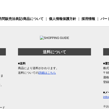
訪問販売法表記/商品について
｜
個人情報保護方針
｜
採用情報
｜
パー
送料について
■送料
■運
商品により送料がかわります。
株式
送料についての
詳細はこちら
〒6
けま
適格
含
登録
す。
■メ
info
※お
ード