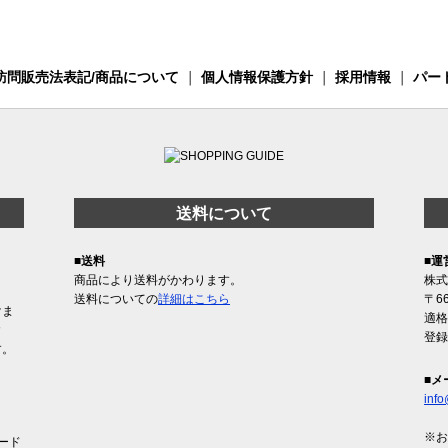
訪問販売法表記/商品について
｜
個人情報保護方針
｜
採用情報
｜
パー
送料について
■送料
■運
商品により送料がかわります。
株式
送料についての
詳細はこちら
〒6
けま
適格
含
登録
す。
■メ
info
※お
ード