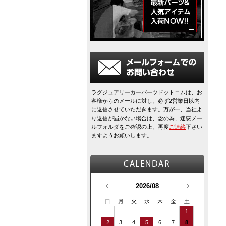
ラグジュアリーカーパーツドットコムは、お
客様からのメールに対し、必ず2営業日以内
に返信させていただきます。万が一、当社よ
り返信が届かない場合は、念の為、迷惑メー
ルフォルダをご確認の上、再度
ご連絡
下さい
ますようお願いします。
2026/08
日
月
火
水
木
金
土
1
2
3
4
5
6
7
8