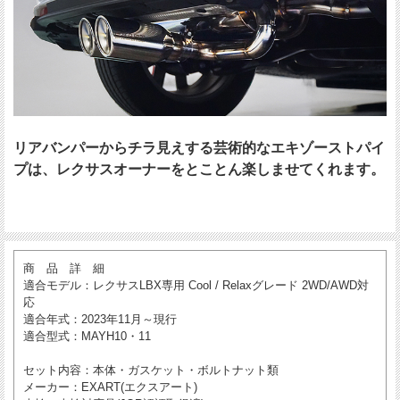
リアバンパーからチラ見えする芸術的なエキゾーストパイ
プは、レクサスオーナーをとことん楽しませてくれます。
商 品 詳 細
適合モデル
：レクサスLBX専用 Cool / Relaxグレード 2WD/AWD対
応
適合年式
：2023年11月～現行
適合型式
：MAYH10・11
セット内容
：本体・ガスケット・ボルトナット類
メーカー
：EXART(エクスアート)