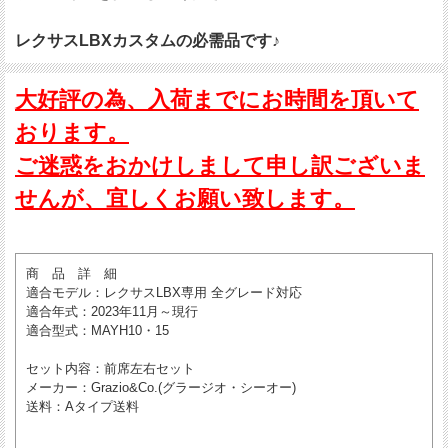
レクサスLBXカスタムの必需品です♪
大好評の為、入荷までにお時間を頂いて
おります。
ご迷惑をおかけしまして申し訳ございま
せんが、宜しくお願い致します。
商 品 詳 細
適合モデル
：レクサスLBX専用 全グレード対応
適合年式
：2023年11月～現行
適合型式
：MAYH10・15
セット内容
：前席左右セット
メーカー
：Grazio&Co.(グラージオ・シーオー)
送料
：Aタイプ送料