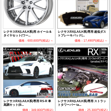
レクサスRX(LA/LH系)用 ホイール＆
レクサスRX(LA/LH系)専用 超低ダス
タイヤセット(ワー...
トブレーキパッド(...
価格：600,600円(税込)
～
価格：17,490円(税込)
～
レクサスRX(LA/LH系)専用 RS-R 車
レクサスRX(LA/LH系)専用 ストラッ
高調キット(B...
トタワーバー ta...
価格：349,800円(税込)
価格：25,300円(税込)