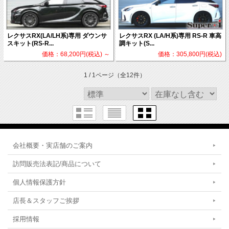
レクサスRX(LA/LH系)専用 ダウンサ
レクサスRX (LA/H系)専用 RS-R 車高
スキット(RS-R...
調キット(S...
価格：68,200円(税込)
～
価格：305,800円(税込)
1 / 1ページ
（全12件）
会社概要・実店舗のご案内
訪問販売法表記/商品について
個人情報保護方針
店長＆スタッフご挨拶
採用情報