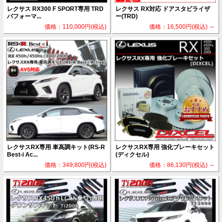
レクサス RX300 F SPORT専用 TRD
レクサス RX対応 ドアスタビライザ
パフォーマ...
ー(TRD)
価格：110,000円(税込)
価格：16,500円(税込)
～
レクサスRX専用 車高調キット(RS-R
レクサスRX専用 強化ブレーキセット
Best-i Ac...
(ディクセル)
価格：349,800円(税込)
価格：86,130円(税込)
～