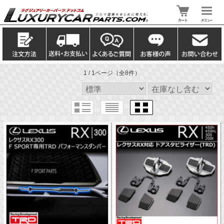
1 / 1ページ
（全8件）